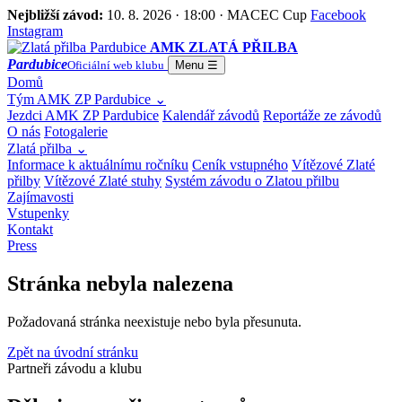
Nejbližší závod:
10. 8. 2026 · 18:00 · MACEC Cup
Facebook
Instagram
AMK ZLATÁ PŘILBA
Pardubice
Oficiální web klubu
Menu
☰
Domů
Tým AMK ZP Pardubice
⌄
Jezdci AMK ZP Pardubice
Kalendář závodů
Reportáže ze závodů
O nás
Fotogalerie
Zlatá přilba
⌄
Informace k aktuálnímu ročníku
Ceník vstupného
Vítězové Zlaté
přilby
Vítězové Zlaté stuhy
Systém závodu o Zlatou přilbu
Zajímavosti
Vstupenky
Kontakt
Press
Stránka nebyla nalezena
Požadovaná stránka neexistuje nebo byla přesunuta.
Zpět na úvodní stránku
Partneři závodu a klubu