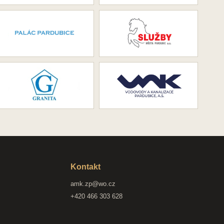
Kontakt
amk.zp@wo.cz
+420 466 303 628