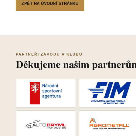
ZPĚT NA ÚVODNÍ STRÁNKU
PARTNEŘI ZÁVODU A KLUBU
Děkujeme našim partnerů