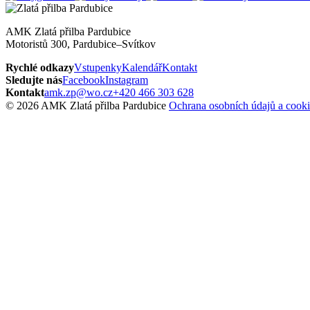
AMK Zlatá přilba Pardubice
Motoristů 300, Pardubice–Svítkov
Rychlé odkazy
Vstupenky
Kalendář
Kontakt
Sledujte nás
Facebook
Instagram
Kontakt
amk.zp@wo.cz
+420 466 303 628
© 2026 AMK Zlatá přilba Pardubice
Ochrana osobních údajů a cooki