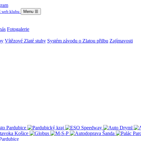
gram
í web klubu
Menu
☰
nás
Fotogalerie
by
Vítězové Zlaté stuhy
Systém závodu o Zlatou přilbu
Zajímavosti