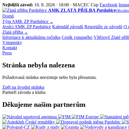
Nejbližší závod:
10. 8. 2026 · 18:00 · MACEC Cup
Facebook
Insta
AMK ZLATÁ PŘILBA
Pardubice
Oficiáln
Domů
Tým AMK ZP Pardubice
⌄
Jezdci AMK ZP Pardubice
Kalendář závodů
Reportáže ze závodů
O 
Zlatá přilba
⌄
Informace k aktuálnímu ročníku
Ceník vstupného
Vítězové Zlaté přil
Vstupenky
Kontakt
Press
Stránka nebyla nalezena
Požadovaná stránka neexistuje nebo byla přesunuta.
Zpět na úvodní stránku
Partneři závodu a klubu
Děkujeme našim partnerům