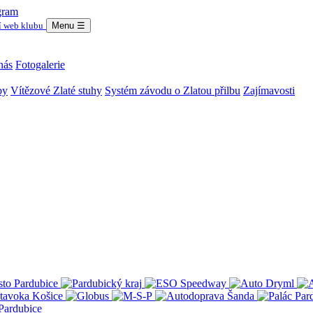
gram
í web klubu
Menu
☰
nás
Fotogalerie
by
Vítězové Zlaté stuhy
Systém závodu o Zlatou přilbu
Zajímavosti