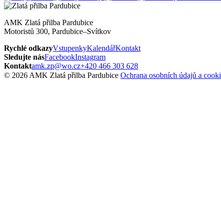
AMK Zlatá přilba Pardubice
Motoristů 300, Pardubice–Svítkov
Rychlé odkazy
Vstupenky
Kalendář
Kontakt
Sledujte nás
Facebook
Instagram
Kontakt
amk.zp@wo.cz
+420 466 303 628
© 2026 AMK Zlatá přilba Pardubice
Ochrana osobních údajů a cooki