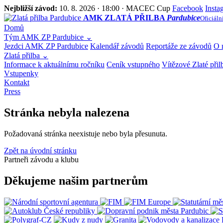
Nejbližší závod:
10. 8. 2026 · 18:00 · MACEC Cup
Facebook
Insta
AMK ZLATÁ PŘILBA
Pardubice
Oficiáln
Domů
Tým AMK ZP Pardubice
⌄
Jezdci AMK ZP Pardubice
Kalendář závodů
Reportáže ze závodů
O 
Zlatá přilba
⌄
Informace k aktuálnímu ročníku
Ceník vstupného
Vítězové Zlaté přil
Vstupenky
Kontakt
Press
Stránka nebyla nalezena
Požadovaná stránka neexistuje nebo byla přesunuta.
Zpět na úvodní stránku
Partneři závodu a klubu
Děkujeme našim partnerům