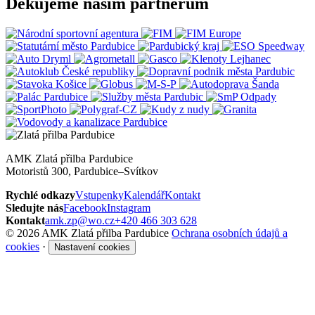
Děkujeme našim partnerům
AMK Zlatá přilba Pardubice
Motoristů 300, Pardubice–Svítkov
Rychlé odkazy
Vstupenky
Kalendář
Kontakt
Sledujte nás
Facebook
Instagram
Kontakt
amk.zp@wo.cz
+420 466 303 628
© 2026 AMK Zlatá přilba Pardubice
Ochrana osobních údajů a
cookies
·
Nastavení cookies