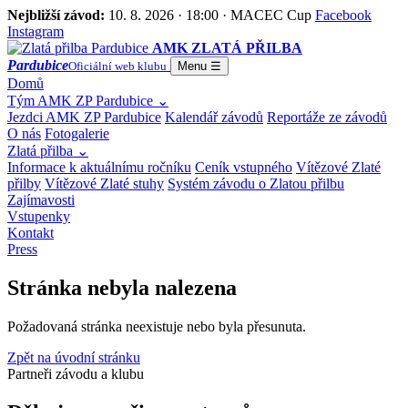
Nejbližší závod:
10. 8. 2026 · 18:00 · MACEC Cup
Facebook
Instagram
AMK ZLATÁ PŘILBA
Pardubice
Oficiální web klubu
Menu
☰
Domů
Tým AMK ZP Pardubice
⌄
Jezdci AMK ZP Pardubice
Kalendář závodů
Reportáže ze závodů
O nás
Fotogalerie
Zlatá přilba
⌄
Informace k aktuálnímu ročníku
Ceník vstupného
Vítězové Zlaté
přilby
Vítězové Zlaté stuhy
Systém závodu o Zlatou přilbu
Zajímavosti
Vstupenky
Kontakt
Press
Stránka nebyla nalezena
Požadovaná stránka neexistuje nebo byla přesunuta.
Zpět na úvodní stránku
Partneři závodu a klubu