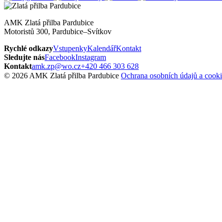
AMK Zlatá přilba Pardubice
Motoristů 300, Pardubice–Svítkov
Rychlé odkazy
Vstupenky
Kalendář
Kontakt
Sledujte nás
Facebook
Instagram
Kontakt
amk.zp@wo.cz
+420 466 303 628
© 2026 AMK Zlatá přilba Pardubice
Ochrana osobních údajů a cooki