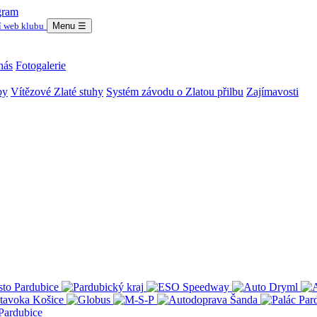
gram
í web klubu
Menu
☰
nás
Fotogalerie
by
Vítězové Zlaté stuhy
Systém závodu o Zlatou přilbu
Zajímavosti