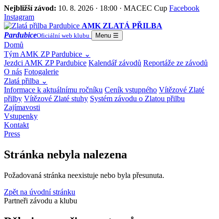
Nejbližší závod:
10. 8. 2026 · 18:00 · MACEC Cup
Facebook
Instagram
AMK ZLATÁ PŘILBA
Pardubice
Oficiální web klubu
Menu
☰
Domů
Tým AMK ZP Pardubice
⌄
Jezdci AMK ZP Pardubice
Kalendář závodů
Reportáže ze závodů
O nás
Fotogalerie
Zlatá přilba
⌄
Informace k aktuálnímu ročníku
Ceník vstupného
Vítězové Zlaté
přilby
Vítězové Zlaté stuhy
Systém závodu o Zlatou přilbu
Zajímavosti
Vstupenky
Kontakt
Press
Stránka nebyla nalezena
Požadovaná stránka neexistuje nebo byla přesunuta.
Zpět na úvodní stránku
Partneři závodu a klubu