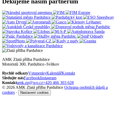
Děkujeme našim partnerům
AMK Zlatá přilba Pardubice
Motoristů 300, Pardubice–Svítkov
Rychlé odkazy
Vstupenky
Kalendář
Kontakt
Sledujte nás
Facebook
Instagram
Kontakt
amk.zp@wo.cz
+420 466 303 628
© 2026 AMK Zlatá přilba Pardubice
Ochrana osobních údajů a
cookies
·
Nastavení cookies