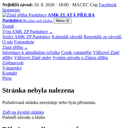
Nejbližší závod:
10. 8. 2026 · 18:00 · MACEC Cup
Facebook
Instagram
AMK ZLATÁ PŘILBA
Pardubice
Oficiální web klubu
Menu
☰
Domů
Tým AMK ZP Pardubice
⌄
Jezdci AMK ZP Pardubice
Kalendář závodů
Reportáže ze závodů
O nás
Fotogalerie
Zlatá přilba
⌄
Informace k aktuálnímu ročníku
Ceník vstupného
Vítězové Zlaté
přilby
Vítězové Zlaté stuhy
Systém závodu o Zlatou přilbu
Zajímavosti
Vstupenky
Kontakt
Press
Stránka nebyla nalezena
Požadovaná stránka neexistuje nebo byla přesunuta.
Zpět na úvodní stránku
Partneři závodu a klubu