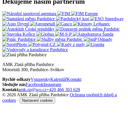
Děkujeme našim partnerům
AMK Zlatá přilba Pardubice
Motoristů 300, Pardubice–Svítkov
Rychlé odkazy
Vstupenky
Kalendář
Kontakt
Sledujte nás
Facebook
Instagram
Kontakt
amk.zp@wo.cz
+420 466 303 628
© 2026 AMK Zlatá přilba Pardubice
Ochrana osobních údajů a
cookies
·
Nastavení cookies