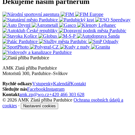
Děkujeme našim partnerům
AMK Zlatá přilba Pardubice
Motoristů 300, Pardubice–Svítkov
Rychlé odkazy
Vstupenky
Kalendář
Kontakt
Sledujte nás
Facebook
Instagram
Kontakt
amk.zp@wo.cz
+420 466 303 628
© 2026 AMK Zlatá přilba Pardubice
Ochrana osobních údajů a
cookies
·
Nastavení cookies