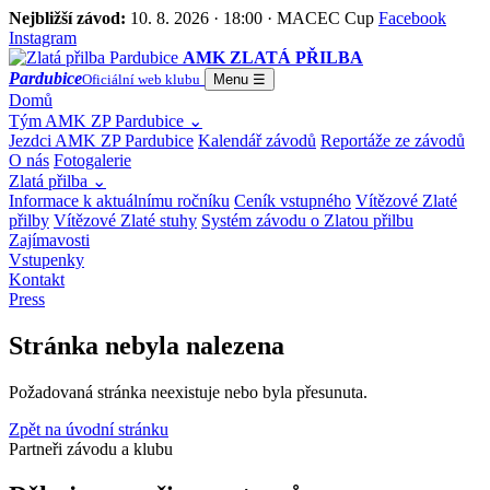
Nejbližší závod:
10. 8. 2026 · 18:00 · MACEC Cup
Facebook
Instagram
AMK ZLATÁ PŘILBA
Pardubice
Oficiální web klubu
Menu
☰
Domů
Tým AMK ZP Pardubice
⌄
Jezdci AMK ZP Pardubice
Kalendář závodů
Reportáže ze závodů
O nás
Fotogalerie
Zlatá přilba
⌄
Informace k aktuálnímu ročníku
Ceník vstupného
Vítězové Zlaté
přilby
Vítězové Zlaté stuhy
Systém závodu o Zlatou přilbu
Zajímavosti
Vstupenky
Kontakt
Press
Stránka nebyla nalezena
Požadovaná stránka neexistuje nebo byla přesunuta.
Zpět na úvodní stránku
Partneři závodu a klubu