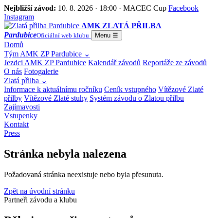
Nejbližší závod:
10. 8. 2026 · 18:00 · MACEC Cup
Facebook
Instagram
AMK ZLATÁ PŘILBA
Pardubice
Oficiální web klubu
Menu
☰
Domů
Tým AMK ZP Pardubice
⌄
Jezdci AMK ZP Pardubice
Kalendář závodů
Reportáže ze závodů
O nás
Fotogalerie
Zlatá přilba
⌄
Informace k aktuálnímu ročníku
Ceník vstupného
Vítězové Zlaté
přilby
Vítězové Zlaté stuhy
Systém závodu o Zlatou přilbu
Zajímavosti
Vstupenky
Kontakt
Press
Stránka nebyla nalezena
Požadovaná stránka neexistuje nebo byla přesunuta.
Zpět na úvodní stránku
Partneři závodu a klubu