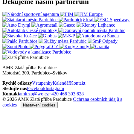
Děkujeme našim partnerům
AMK Zlatá přilba Pardubice
Motoristů 300, Pardubice–Svítkov
Rychlé odkazy
Vstupenky
Kalendář
Kontakt
Sledujte nás
Facebook
Instagram
Kontakt
amk.zp@wo.cz
+420 466 303 628
© 2026 AMK Zlatá přilba Pardubice
Ochrana osobních údajů a
cookies
·
Nastavení cookies